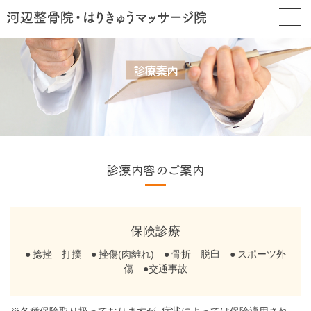
診療案内
診療内容のご案内
保険診療
● 捻挫 打撲 ● 挫傷(肉離れ) ● 骨折 脱臼 ● スポーツ外
傷 ●交通事故
※各種保険取り扱っておりますが、症状によっては保険適用され