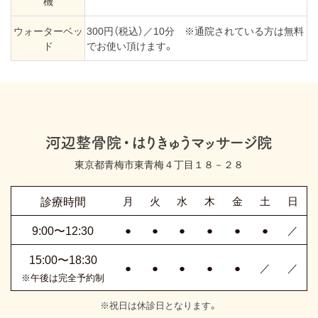
機
ウォーターベッ
300円（税込）／10分 ※通院されている方は無料
ド
でお使い頂けます。
東京都青梅市東青梅４丁目１８－２８
診療時間
月
火
水
木
金
土
日
9:00〜12:30
●
●
●
●
●
●
／
15:00〜18:30
●
●
●
●
●
／
／
※午後は完全予約制
※祝日は休診日となります。