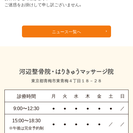
ご迷惑をお掛けして申し訳ございません。
ニュース一覧へ
東京都青梅市東青梅４丁目１８－２８
診療時間
月
火
水
木
金
土
日
9:00〜12:30
●
●
●
●
●
●
／
15:00〜18:30
●
●
●
●
●
／
／
※午後は完全予約制