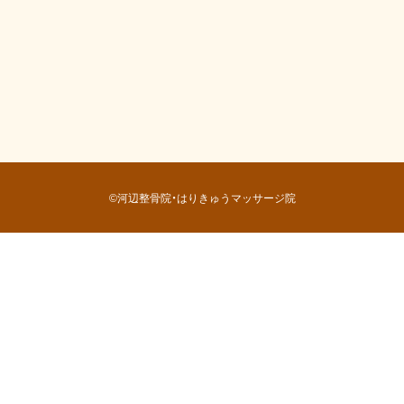
©河辺整骨院・はりきゅうマッサージ院